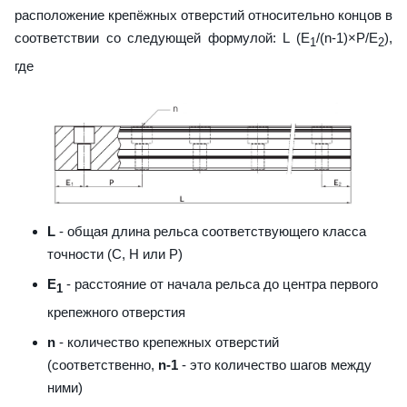
расположение крепёжных отверстий относительно концов в
соответствии со следующей формулой: L (E
/(n-1)×P/E
),
1
2
где
L
- общая длина рельса соответствующего класса
точности (С, H или Р)
E
- расстояние от начала рельса до центра первого
1
крепежного отверстия
n
- количество крепежных отверстий
(соответственно,
n-1
- это количество шагов между
ними)