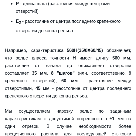
P
- длина шага (расстояния между центрами
отверстий)
E
- расстояние от центра последнего крепежного
2
отверстия до конца рельса
Например, характеристика
560H(35/8X60/45)
обозначает,
что рельс класса точности
H
имеет длину
560 мм
,
расстояние от начала до ближайшего отверстия
составляет
35 мм
,
8 "шагов"
(или, соответственно,
9
крепежных отверстий),
60 мм
- расстояние между
отверстиями,
45 мм
- расстояние от центра последнего
крепежного отверстия до конца рельса.
Мы осуществляем нарезку рельс по заданным
характеристикам с допустимой погрешностью
±1
мм на
один отрезок. В случае необходимости более
прецизионного распила для последующей стыковки