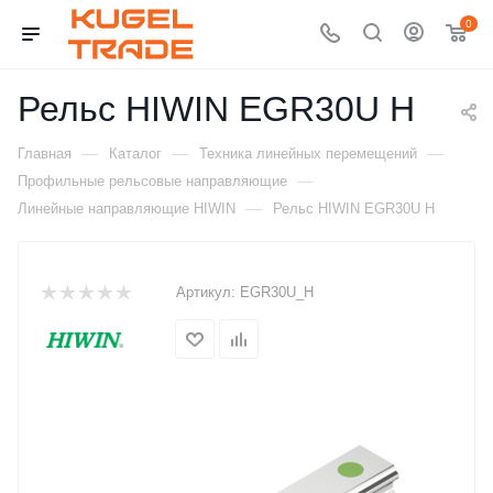
0
Рельс HIWIN EGR30U H
—
—
—
Главная
Каталог
Техника линейных перемещений
—
Профильные рельсовые направляющие
—
Линейные направляющие HIWIN
Рельс HIWIN EGR30U H
Артикул:
EGR30U_H