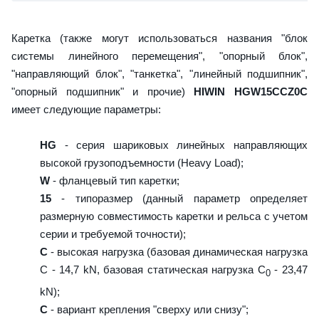
Каретка (также могут использоваться названия "блок
системы линейного перемещения", "опорный блок",
"направляющий блок", "танкетка", "линейный подшипник",
"опорный подшипник" и прочие)
HIWIN HGW15CCZ0C
имеет следующие параметры:
HG
- серия шариковых линейных направляющих
высокой грузоподъемности (Heavy Load);
W
- фланцевый тип каретки;
15
- типоразмер (данный параметр определяет
размерную совместимость каретки и рельса с учетом
серии и требуемой точности);
C
- высокая нагрузка (базовая динамическая нагрузка
C - 14,7 kN, базовая статическая нагрузка С
- 23,47
0
kN);
C
- вариант крепления "сверху или снизу";