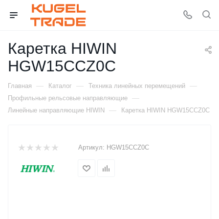
Каретка HIWIN
HGW15CCZ0C
—
—
—
Главная
Каталог
Техника линейных перемещений
—
Профильные рельсовые направляющие
—
Линейные направляющие HIWIN
Каретка HIWIN HGW15CCZ0C
Артикул:
HGW15CCZ0C