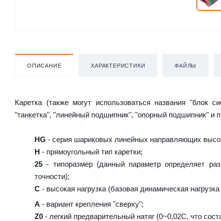
ОПИСАНИЕ
ХАРАКТЕРИСТИКИ
ФАЙЛЫ
Каретка (также могут использоваться названия "блок с
"танкетка", "линейный подшипник", "опорный подшипник" и 
HG
- серия шариковых линейных направляющих высок
H
- прямоугольный тип каретки;
25
- типоразмер (данный параметр определяет раз
точности);
C
- высокая нагрузка (базовая динамическая нагрузка 
A
- вариант крепления "сверху";
Z0
- легкий предварительный натяг (0~0,02C, что сост