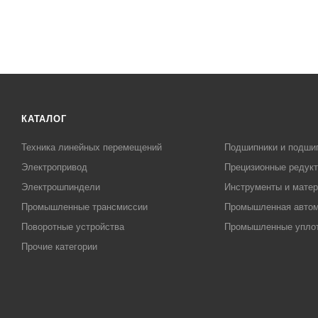
КАТАЛОГ
Техника линейных перемещений
Подшипники и подши
Электропривод
Прецизионные редук
Электрошпиндели
Инструменты и матер
Промышленные трансмиссии
Промышленная автом
Поворотные устройства
Промышленные упло
Прочие категории