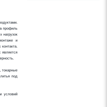
одуктами.
 а профиль
х нагрузок
монтаже и
 контакта.
х является
ерность.
, токарные
 литья под
и условий