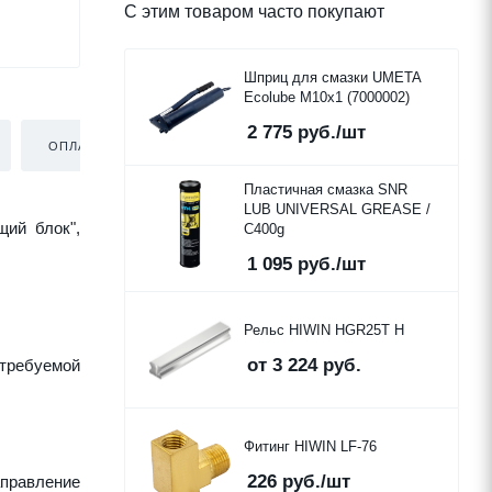
С этим товаром часто покупают
Шприц для смазки UMETA
Ecolube M10x1 (7000002)
2 775
руб.
/шт
ОПЛАТА
ДОСТАВКА
Пластичная смазка SNR
LUB UNIVERSAL GREASE /
щий блок",
C400g
1 095
руб.
/шт
Рельс HIWIN HGR25T H
от
3 224 руб.
требуемой
Фитинг HIWIN LF-76
226
руб.
/шт
аправление