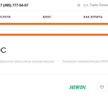
7 (495) 777-54-07
р.п. Горки Лени
УСЛУГИ
БЛОГ
КАК КУПИТЬ
0C
—
офильные рельсовые направляющие
Линейные направляющие HIW