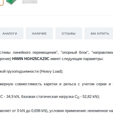
АНАЛОГИ
НАЛИЧИЕ
ОТЗЫВЫ
КАК КУПИТЬ
истемы линейного перемещения", "опорный блок", "направляю
прочие)
HIWIN HGH25CAZ0C
имеет следующие параметры:
ой грузоподъемности (Heavy Load);
мерную совместимость каретки и рельса с учетом серии и 
C - 34,9 kN, базовая статическая нагрузка С
- 52,82 kN);
0
авляет от 0 kN до 0,698 kN), условия применения: неизменное н