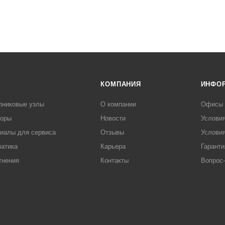
КОМПАНИЯ
ИНФО
пниковые узлы
О компании
Офисы
торы
Новости
Услови
иалы для сервиса
Отзывы
Условия
атика
Карьера
Гаранти
тнения
Контакты
Вопрос-