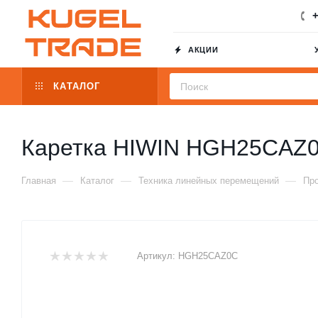
+
АКЦИИ
КАТАЛОГ
Каретка HIWIN HGH25CAZ
—
—
—
Главная
Каталог
Техника линейных перемещений
Пр
Артикул:
HGH25CAZ0C