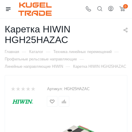
0
Каретка HIWIN
HGH25HAZAC
—
—
—
Главная
Каталог
Техника линейных перемещений
—
Профильные рельсовые направляющие
—
Линейные направляющие HIWIN
Каретка HIWIN HGH25HAZAC
Артикул:
HGH25HAZAC