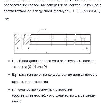
расположение крепёжных отверстий относительно концов в
соответствии со следующей формулой: L (E
/(n-1)×P/E
),
1
2
где
L
- общая длина рельса соответствующего класса
точности (С, H или Р)
E
- расстояние от начала рельса до центра первого
1
крепежного отверстия
n
- количество крепежных отверстий
(соответственно,
n-1
- это количество шагов между
ними)