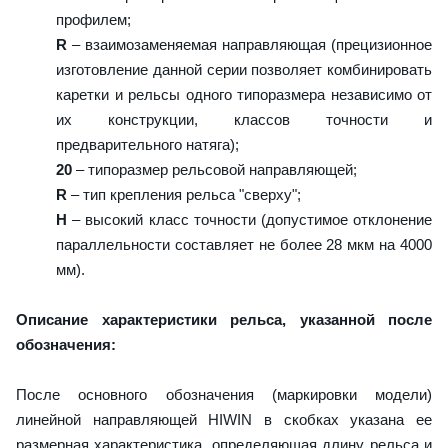
профилем;
R
– взаимозаменяемая направляющая (прецизионное
изготовление данной серии позволяет комбинировать
каретки и рельсы одного типоразмера независимо от
их конструкции, классов точности и
предварительного натяга);
20
– типоразмер рельсовой направляющей;
R
– тип крепления рельса "сверху";
H
– высокий класс точности (допустимое отклонение
параллельности составляет не более 28 мкм на 4000
мм).
Описание характеристики рельса, указанной после
обозначения:
После основного обозначения (маркировки модели)
линейной направляющей HIWIN в скобках указана ее
размерная характеристика, определяющая длину рельса и