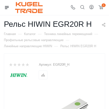
0
Рельс HIWIN EGR20R H
—
—
—
Главная
Каталог
Техника линейных перемещений
—
Профильные рельсовые направляющие
—
Линейные направляющие HIWIN
Рельс HIWIN EGR20R H
Артикул:
EGR20R_H