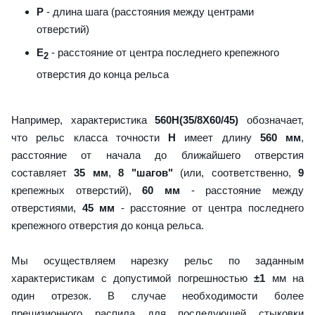
P
- длина шага (расстояния между центрами
отверстий)
E
- расстояние от центра последнего крепежного
2
отверстия до конца рельса
Например, характеристика
560H(35/8X60/45)
обозначает,
что рельс класса точности
H
имеет длину
560 мм
,
расстояние от начала до ближайшего отверстия
составляет
35 мм
,
8 "шагов"
(или, соответственно,
9
крепежных отверстий),
60 мм
- расстояние между
отверстиями,
45 мм
- расстояние от центра последнего
крепежного отверстия до конца рельса.
Мы осуществляем нарезку рельс по заданным
характеристикам с допустимой погрешностью
±1
мм на
один отрезок. В случае необходимости более
прецизионного распила для последующей стыковки