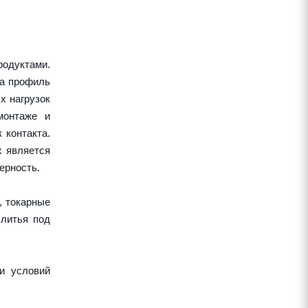
одуктами.
 а профиль
х нагрузок
монтаже и
 контакта.
х является
ерность.
, токарные
 литья под
и условий