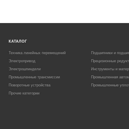
КАТАЛОГ
Техника линейных перемещений
Подшипники и подши
Электропривод
Прецизионные редук
Электрошпиндели
Инструменты и матер
Промышленные трансмиссии
Промышленная автом
Поворотные устройства
Промышленные упло
Прочие категории