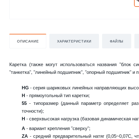
ОПИСАНИЕ
ХАРАКТЕРИСТИКИ
ФАЙЛЫ
Каретка (также могут использоваться названия "блок с
"танкетка", "линейный подшипник", "опорный подшипник" и 
HG
- серия шариковых линейных направляющих высок
H
- прямоугольный тип каретки;
55
- типоразмер (данный параметр определяет раз
точности);
H
- сверхвысокая нагрузка (базовая динамическая нагр
A
- вариант крепления "сверху";
ZA
- средний предварительный натяг (0,05~0,07C, чт