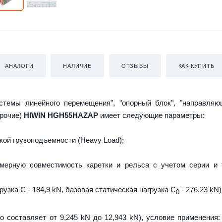
АНАЛОГИ
НАЛИЧИЕ
ОТЗЫВЫ
КАК КУПИТЬ
истемы линейного перемещения", "опорный блок", "направляю
прочие)
HIWIN HGH55HAZAP
имеет следующие параметры:
ой грузоподъемности (Heavy Load);
мерную совместимость каретки и рельса с учетом серии и 
узка C - 184,9 kN, базовая статическая нагрузка С
- 276,23 kN)
0
о составляет от 9,245 kN до 12,943 kN), условие применения: