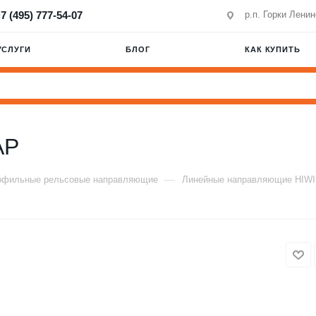
7 (495) 777-54-07
р.п. Горки Лени
УСЛУГИ
БЛОГ
КАК КУПИТЬ
AP
—
офильные рельсовые направляющие
Линейные направляющие HIW