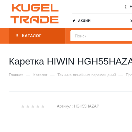
+
АКЦИИ
КАТАЛОГ
Каретка HIWIN HGH55HAZ
—
—
—
Главная
Каталог
Техника линейных перемещений
Пр
Артикул:
HGH55HAZAP