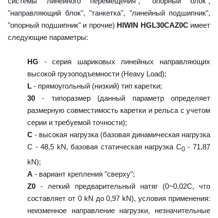
системы линейного перемещения", "опорный блок",
"направляющий блок", "танкетка", "линейный подшипник",
"опорный подшипник" и прочие)
HIWIN HGL30CAZ0C
имеет
следующие параметры:
HG
- серия шариковых линейных направляющих
высокой грузоподъемности (Heavy Load);
L
- прямоугольный (низкий) тип каретки;
30
- типоразмер (данный параметр определяет
размерную совместимость каретки и рельса с учетом
серии и требуемой точности);
C
- высокая нагрузка (базовая динамическая нагрузка
C - 48,5 kN, базовая статическая нагрузка С
- 71,87
0
kN);
A
- вариант крепления "сверху";
Z0
- легкий предварительный натяг (0~0,02C, что
составляет от 0 kN до 0,97 kN), условия применения:
неизменное направление нагрузки, незначительные