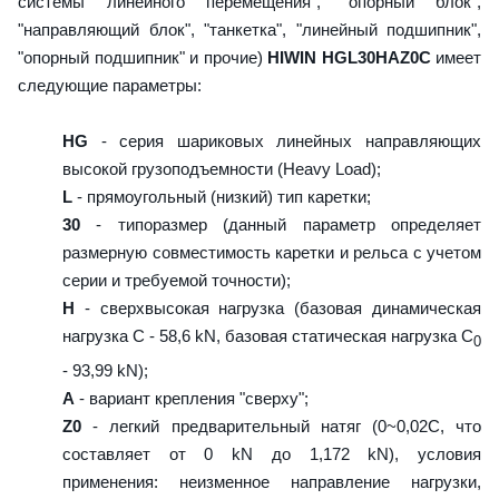
системы линейного перемещения", "опорный блок",
"направляющий блок", "танкетка", "линейный подшипник",
"опорный подшипник" и прочие)
HIWIN HGL30HAZ0C
имеет
следующие параметры:
HG
- серия шариковых линейных направляющих
высокой грузоподъемности (Heavy Load);
L
- прямоугольный (низкий) тип каретки;
30
- типоразмер (данный параметр определяет
размерную совместимость каретки и рельса с учетом
серии и требуемой точности);
H
- сверхвысокая нагрузка (базовая динамическая
нагрузка C - 58,6 kN, базовая статическая нагрузка С
0
- 93,99 kN);
A
- вариант крепления "сверху";
Z0
- легкий предварительный натяг (0~0,02C, что
составляет от 0 kN до 1,172 kN), условия
применения: неизменное направление нагрузки,