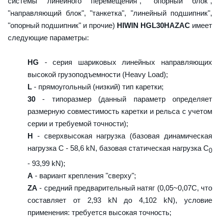
системы линейного перемещения", "опорный блок",
"направляющий блок", "танкетка", "линейный подшипник",
"опорный подшипник" и прочие)
HIWIN HGL30HAZAC
имеет
следующие параметры:
HG
- серия шариковых линейных направляющих
высокой грузоподъемности (Heavy Load);
L
- прямоугольный (низкий) тип каретки;
30
- типоразмер (данный параметр определяет
размерную совместимость каретки и рельса с учетом
серии и требуемой точности);
H
- сверхвысокая нагрузка (базовая динамическая
нагрузка C - 58,6 kN, базовая статическая нагрузка С
0
- 93,99 kN);
A
- вариант крепления "сверху";
ZA
- средний предварительный натяг (0,05~0,07C, что
составляет от 2,93 kN до 4,102 kN), условие
применения: требуется высокая точность;