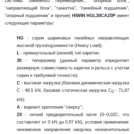
системы линейного перемещения", "опорный блок",
"направляющий блок", "танкетка", "линейный подшипник",
"опорный подшипник" и прочие)
HIWIN HGL30CAZ0P
имеет
следующие параметры:
HG
- серия шариковых линейных направляющих
высокой грузоподъемности (Heavy Load);
L
- прямоугольный (низкий) тип каретки;
30
- типоразмер (данный параметр определяет
размерную совместимость каретки и рельса с учетом
серии и требуемой точности);
C
- высокая нагрузка (базовая динамическая нагрузка
C - 48,5 kN, базовая статическая нагрузка С
- 71,87
0
kN);
A
- вариант крепления "сверху";
Z0
- легкий предварительный натяг (0~0,02C, что
составляет от 0 kN до 0,97 kN), условия применения:
неизменное направление нагрузки, незначительные