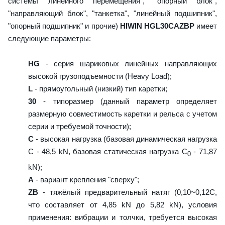
системы линейного перемещения", "опорный блок",
"направляющий блок", "танкетка", "линейный подшипник",
"опорный подшипник" и прочие)
HIWIN HGL30CAZBP
имеет
следующие параметры:
HG
- серия шариковых линейных направляющих
высокой грузоподъемности (Heavy Load);
L
- прямоугольный (низкий) тип каретки;
30
- типоразмер (данный параметр определяет
размерную совместимость каретки и рельса с учетом
серии и требуемой точности);
C
- высокая нагрузка (базовая динамическая нагрузка
C - 48,5 kN, базовая статическая нагрузка С
- 71,87
0
kN);
A
- вариант крепления "сверху";
ZB
- тяжёлый предварительный натяг (0,10~0,12C,
что составляет от 4,85 kN до 5,82 kN), условия
применения: вибрации и толчки, требуется высокая