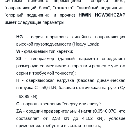
системы линейного перемещения", "опорный блок",
"направляющий блок", "танкетка", "линейный подшипник",
"опорный подшипник" и прочие)
HIWIN HGW30HCZAP
имеет следующие параметры:
HG
- серия шариковых линейных направляющих
высокой грузоподъемности (Heavy Load);
W
- фланцевый тип каретки;
30
- типоразмер (данный параметр определяет
размерную совместимость каретки и рельса с учетом
серии и требуемой точности);
H
- сверхвысокая нагрузка (базовая динамическая
нагрузка C - 58,6 kN, базовая статическая нагрузка С
0
- 93,99 kN);
C
- вариант крепления "сверху или снизу";
ZA
- средний предварительный натяг (0,05~0,07C, что
составляет от 2,93 kN до 4,102 kN), условие
применения: требуется высокая точность;