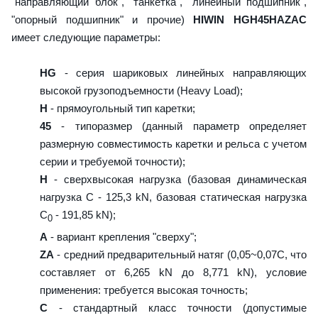
"направляющий блок", "танкетка", "линейный подшипник",
"опорный подшипник" и прочие)
HIWIN HGH45HAZAC
имеет следующие параметры:
HG
- серия шариковых линейных направляющих
высокой грузоподъемности (Heavy Load);
H
- прямоугольный тип каретки;
45
- типоразмер (данный параметр определяет
размерную совместимость каретки и рельса с учетом
серии и требуемой точности);
H
- сверхвысокая нагрузка (базовая динамическая
нагрузка C - 125,3 kN, базовая статическая нагрузка
С
- 191,85 kN);
0
A
- вариант крепления "сверху";
ZA
- средний предварительный натяг (0,05~0,07C, что
составляет от 6,265 kN до 8,771 kN), условие
применения: требуется высокая точность;
C
- стандартный класс точности (допустимые