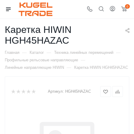
0
Каретка HIWIN
HGH45HAZAC
—
—
—
Главная
Каталог
Техника линейных перемещений
—
Профильные рельсовые направляющие
—
Линейные направляющие HIWIN
Каретка HIWIN HGH45HAZAC
Артикул:
HGH45HAZAC