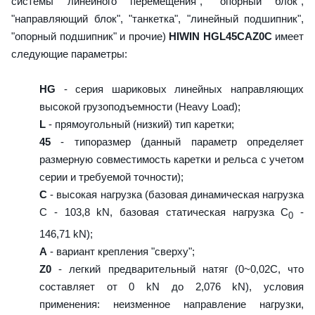
системы линейного перемещения", "опорный блок",
"направляющий блок", "танкетка", "линейный подшипник",
"опорный подшипник" и прочие)
HIWIN HGL45CAZ0C
имеет
следующие параметры:
HG
- серия шариковых линейных направляющих
высокой грузоподъемности (Heavy Load);
L
- прямоугольный (низкий) тип каретки;
45
- типоразмер (данный параметр определяет
размерную совместимость каретки и рельса с учетом
серии и требуемой точности);
C
- высокая нагрузка (базовая динамическая нагрузка
C - 103,8 kN, базовая статическая нагрузка С
-
0
146,71 kN);
A
- вариант крепления "сверху";
Z0
- легкий предварительный натяг (0~0,02C, что
составляет от 0 kN до 2,076 kN), условия
применения: неизменное направление нагрузки,