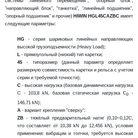
системы линейного перемещения", "опорный блок",
"направляющий блок", "танкетка", "линейный подшипник",
"опорный подшипник" и прочие)
HIWIN HGL45CAZBC
имеет
следующие параметры:
HG
- серия шариковых линейных направляющих
высокой грузоподъемности (Heavy Load);
L
- прямоугольный (низкий) тип каретки;
45
- типоразмер (данный параметр определяет
размерную совместимость каретки и рельса с учетом
серии и требуемой точности);
C
- высокая нагрузка (базовая динамическая нагрузка
C - 103,8 kN, базовая статическая нагрузка С
-
0
146,71 kN);
A
- вариант крепления "сверху";
ZB
- тяжёлый предварительный натяг (0,10~0,12C,
что составляет от 10,38 kN до 12,456 kN), условия
применения: вибрации и толчки, требуется высокая