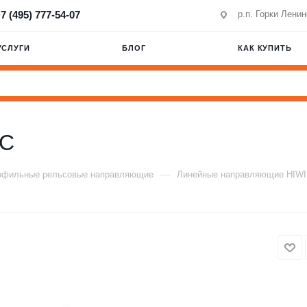
7 (495) 777-54-07
р.п. Горки Лени
УСЛУГИ
БЛОГ
КАК КУПИТЬ
0C
—
офильные рельсовые направляющие
Линейные направляющие HIW