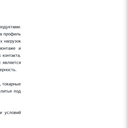
одуктами.
 а профиль
х нагрузок
монтаже и
 контакта.
х является
ерность.
, токарные
 литья под
и условий