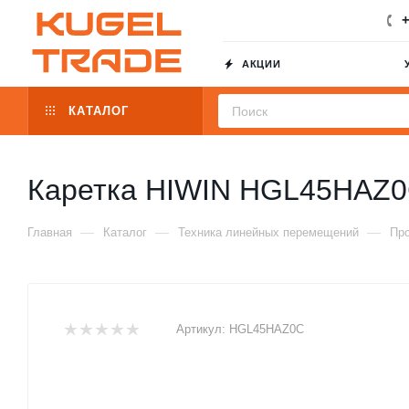
+
АКЦИИ
КАТАЛОГ
Каретка HIWIN HGL45HAZ
—
—
—
Главная
Каталог
Техника линейных перемещений
Пр
Артикул:
HGL45HAZ0C