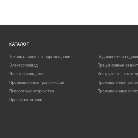
КАТАЛОГ
Техника линейных перемещений
Подшипники и подши
Электропривод
Прецизионные редук
Электрошпиндели
Инструменты и матер
Промышленные трансмиссии
Промышленная автом
Поворотные устройства
Промышленные упло
Прочие категории