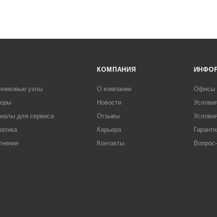
КОМПАНИЯ
ИНФО
пниковые узлы
О компании
Офисы
торы
Новости
Услови
иалы для сервиса
Отзывы
Условия
атика
Карьера
Гаранти
тнения
Контакты
Вопрос-