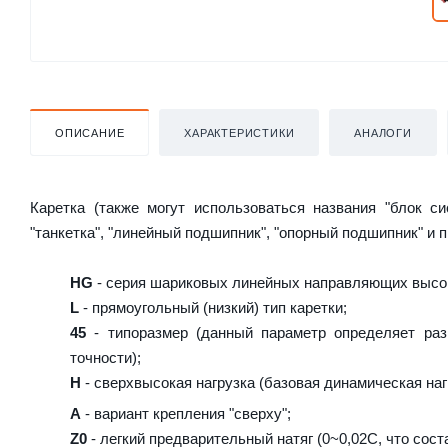
ОПИСАНИЕ
ХАРАКТЕРИСТИКИ
АНАЛОГИ
Каретка (также могут использоваться названия "блок с
"танкетка", "линейный подшипник", "опорный подшипник" и 
HG
- серия шариковых линейных направляющих высок
L
- прямоугольный (низкий) тип каретки;
45
- типоразмер (данный параметр определяет раз
точности);
H
- сверхвысокая нагрузка (базовая динамическая нагр
A
- вариант крепления "сверху";
Z0
- легкий предварительный натяг (0~0,02C, что сост