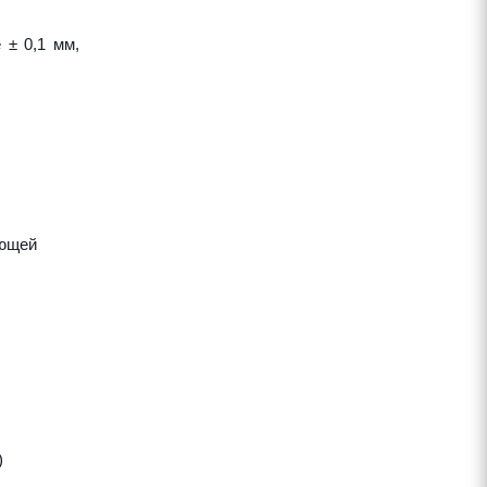
 ± 0,1 мм,
яющей
)