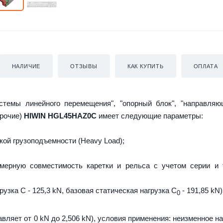
НАЛИЧИЕ
ОТЗЫВЫ
КАК КУПИТЬ
ОПЛАТА
истемы линейного перемещения", "опорный блок", "направляю
прочие)
HIWIN HGL45HAZ0C
имеет следующие параметры:
ой грузоподъемности (Heavy Load);
мерную совместимость каретки и рельса с учетом серии и 
узка C - 125,3 kN, базовая статическая нагрузка С
- 191,85 kN)
0
авляет от 0 kN до 2,506 kN), условия применения: неизменное н