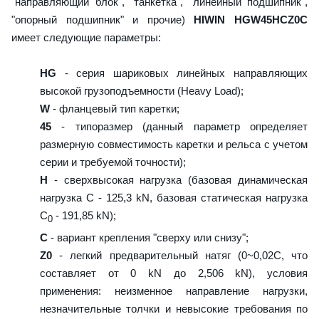
"направляющий блок", "танкетка", "линейный подшипник",
"опорный подшипник" и прочие)
HIWIN HGW45HCZ0C
имеет следующие параметры:
HG
- серия шариковых линейных направляющих
высокой грузоподъемности (Heavy Load);
W
- фланцевый тип каретки;
45
- типоразмер (данный параметр определяет
размерную совместимость каретки и рельса с учетом
серии и требуемой точности);
H
- сверхвысокая нагрузка (базовая динамическая
нагрузка C - 125,3 kN, базовая статическая нагрузка
С
- 191,85 kN);
0
C
- вариант крепления "сверху или снизу";
Z0
- легкий предварительный натяг (0~0,02C, что
составляет от 0 kN до 2,506 kN), условия
применения: неизменное направление нагрузки,
незначительные толчки и невысокие требования по