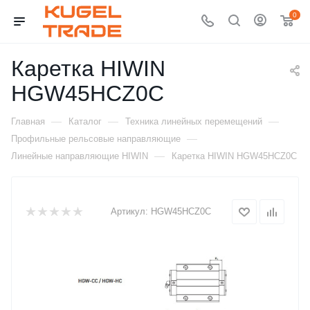
0
Каретка HIWIN
HGW45HCZ0C
—
—
—
Главная
Каталог
Техника линейных перемещений
—
Профильные рельсовые направляющие
—
Линейные направляющие HIWIN
Каретка HIWIN HGW45HCZ0C
Артикул:
HGW45HCZ0C