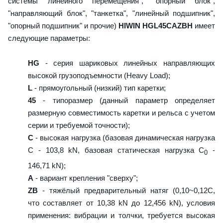
системы линейного перемещения", "опорный блок",
"направляющий блок", "танкетка", "линейный подшипник",
"опорный подшипник" и прочие)
HIWIN HGL45CAZBH
имеет
следующие параметры:
HG
- серия шариковых линейных направляющих
высокой грузоподъемности (Heavy Load);
L
- прямоугольный (низкий) тип каретки;
45
- типоразмер (данный параметр определяет
размерную совместимость каретки и рельса с учетом
серии и требуемой точности);
C
- высокая нагрузка (базовая динамическая нагрузка
C - 103,8 kN, базовая статическая нагрузка С
-
0
146,71 kN);
A
- вариант крепления "сверху";
ZB
- тяжёлый предварительный натяг (0,10~0,12C,
что составляет от 10,38 kN до 12,456 kN), условия
применения: вибрации и толчки, требуется высокая