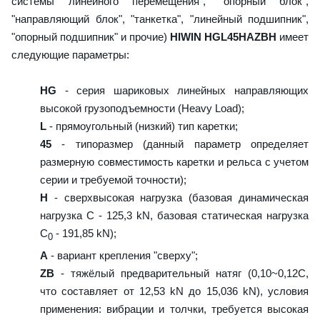
системы линейного перемещения", "опорный блок",
"направляющий блок", "танкетка", "линейный подшипник",
"опорный подшипник" и прочие)
HIWIN HGL45HAZBH
имеет
следующие параметры:
HG
- серия шариковых линейных направляющих
высокой грузоподъемности (Heavy Load);
L
- прямоугольный (низкий) тип каретки;
45
- типоразмер (данный параметр определяет
размерную совместимость каретки и рельса с учетом
серии и требуемой точности);
H
- сверхвысокая нагрузка (базовая динамическая
нагрузка C - 125,3 kN, базовая статическая нагрузка
С
- 191,85 kN);
0
A
- вариант крепления "сверху";
ZB
- тяжёлый предварительный натяг (0,10~0,12C,
что составляет от 12,53 kN до 15,036 kN), условия
применения: вибрации и толчки, требуется высокая