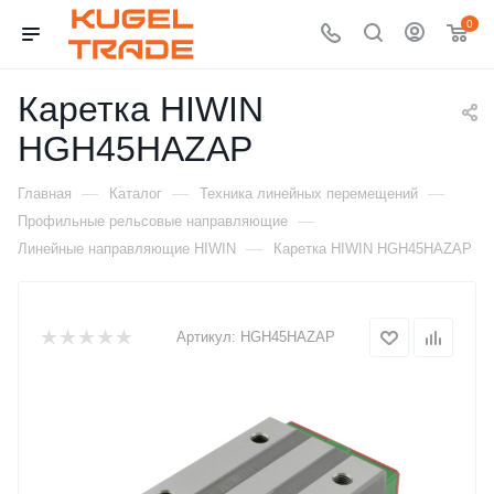
0
Каретка HIWIN
HGH45HAZAP
—
—
—
Главная
Каталог
Техника линейных перемещений
—
Профильные рельсовые направляющие
—
Линейные направляющие HIWIN
Каретка HIWIN HGH45HAZAP
Артикул:
HGH45HAZAP