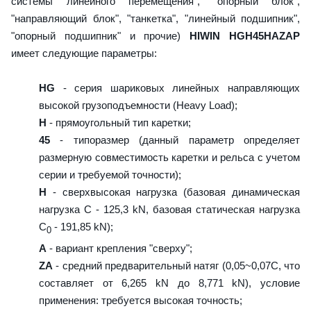
системы линейного перемещения", "опорный блок",
"направляющий блок", "танкетка", "линейный подшипник",
"опорный подшипник" и прочие)
HIWIN HGH45HAZAP
имеет следующие параметры:
HG
- серия шариковых линейных направляющих
высокой грузоподъемности (Heavy Load);
H
- прямоугольный тип каретки;
45
- типоразмер (данный параметр определяет
размерную совместимость каретки и рельса с учетом
серии и требуемой точности);
H
- сверхвысокая нагрузка (базовая динамическая
нагрузка C - 125,3 kN, базовая статическая нагрузка
С
- 191,85 kN);
0
A
- вариант крепления "сверху";
ZA
- средний предварительный натяг (0,05~0,07C, что
составляет от 6,265 kN до 8,771 kN), условие
применения: требуется высокая точность;