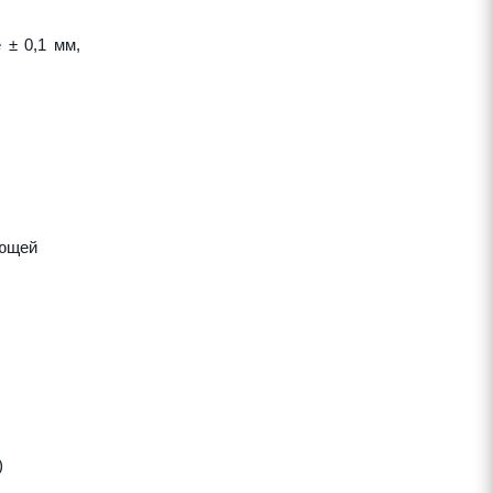
 ± 0,1 мм,
яющей
)