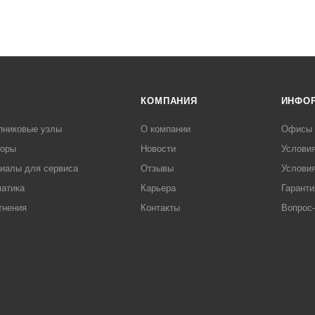
КОМПАНИЯ
ИНФО
пниковые узлы
О компании
Офисы
торы
Новости
Услови
иалы для сервиса
Отзывы
Условия
атика
Карьера
Гаранти
тнения
Контакты
Вопрос-