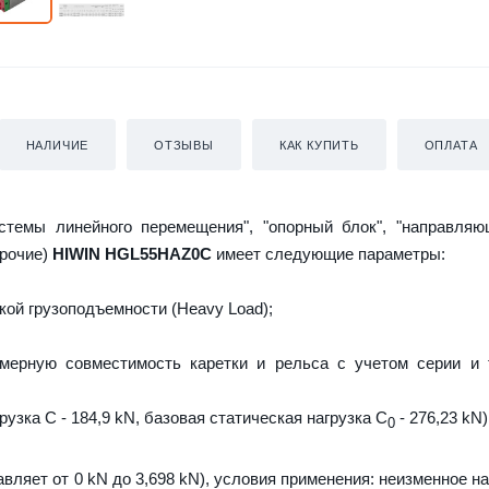
НАЛИЧИЕ
ОТЗЫВЫ
КАК КУПИТЬ
ОПЛАТА
истемы линейного перемещения", "опорный блок", "направляю
прочие)
HIWIN HGL55HAZ0C
имеет следующие параметры:
ой грузоподъемности (Heavy Load);
мерную совместимость каретки и рельса с учетом серии и 
узка C - 184,9 kN, базовая статическая нагрузка С
- 276,23 kN)
0
авляет от 0 kN до 3,698 kN), условия применения: неизменное н