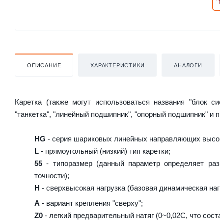
ОПИСАНИЕ
ХАРАКТЕРИСТИКИ
АНАЛОГИ
Каретка (также могут использоваться названия "блок с
"танкетка", "линейный подшипник", "опорный подшипник" и 
HG
- серия шариковых линейных направляющих высок
L
- прямоугольный (низкий) тип каретки;
55
- типоразмер (данный параметр определяет раз
точности);
H
- сверхвысокая нагрузка (базовая динамическая нагр
A
- вариант крепления "сверху";
Z0
- легкий предварительный натяг (0~0,02C, что сост