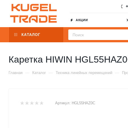
+
АКЦИИ
КАТАЛОГ
Каретка HIWIN HGL55HAZ
—
—
—
Главная
Каталог
Техника линейных перемещений
Пр
Артикул:
HGL55HAZ0C