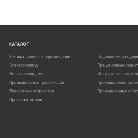
КАТАЛОГ
Техника линейных перемещений
Подшипники и подши
Электропривод
Прецизионные редук
Электрошпиндели
Инструменты и матер
Промышленные трансмиссии
Промышленная автом
Поворотные устройства
Промышленные упло
Прочие категории