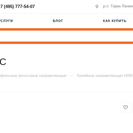
7 (495) 777-54-07
р.п. Горки Лени
УСЛУГИ
БЛОГ
КАК КУПИТЬ
0C
—
офильные рельсовые направляющие
Линейные направляющие HIW