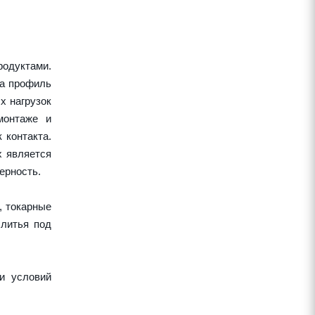
одуктами.
 а профиль
х нагрузок
монтаже и
 контакта.
х является
ерность.
, токарные
 литья под
и условий