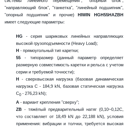
системы линейного перемещения", "опорный блок",
"направляющий блок", "танкетка", "линейный подшипник",
"опорный подшипник" и прочие)
HIWIN HGH55HAZBH
имеет следующие параметры:
HG
- серия шариковых линейных направляющих
высокой грузоподъемности (Heavy Load);
H
- прямоугольный тип каретки;
55
- типоразмер (данный параметр определяет
размерную совместимость каретки и рельса с учетом
серии и требуемой точности);
H
- сверхвысокая нагрузка (базовая динамическая
нагрузка C - 184,9 kN, базовая статическая нагрузка
С
- 276,23 kN);
0
A
- вариант крепления "сверху";
ZB
- тяжёлый предварительный натяг (0,10~0,12C,
что составляет от 18,49 kN до 22,188 kN), условия
применения: вибрации и толчки, требуется высокая