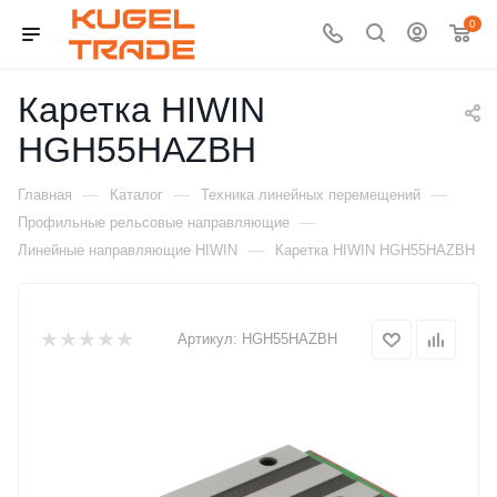
0
Каретка HIWIN
HGH55HAZBH
—
—
—
Главная
Каталог
Техника линейных перемещений
—
Профильные рельсовые направляющие
—
Линейные направляющие HIWIN
Каретка HIWIN HGH55HAZBH
Артикул:
HGH55HAZBH