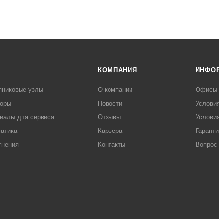
КОМПАНИЯ
ИНФО
пниковые узлы
О компании
Офисы
торы
Новости
Услови
иалы для сервиса
Отзывы
Условия
атика
Карьера
Гаранти
тнения
Контакты
Вопрос-