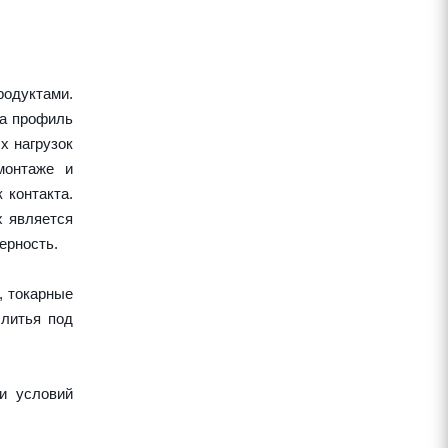
одуктами.
 а профиль
х нагрузок
монтаже и
 контакта.
х является
ерность.
, токарные
 литья под
и условий