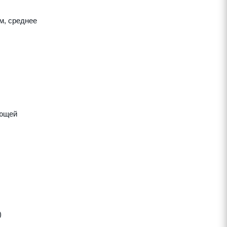
м, среднее
яющей
)