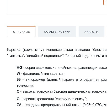
ОПИСАНИЕ
ХАРАКТЕРИСТИКИ
АНАЛОГИ
Каретка (также могут использоваться названия "блок с
"танкетка", "линейный подшипник", "опорный подшипник" и 
HG
- серия шариковых линейных направляющих высок
W
- фланцевый тип каретки;
55
- типоразмер (данный параметр определяет раз
точности);
C
- высокая нагрузка (базовая динамическая нагрузка 
C
- вариант крепления "сверху или снизу";
ZA
- средний предварительный натяг (0,05~0,07C, ч