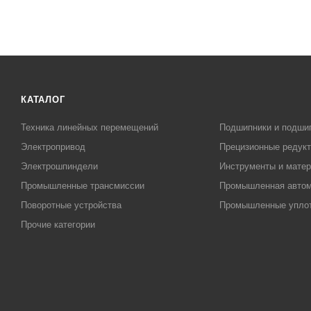
КАТАЛОГ
Техника линейных перемещений
Подшипники и подши
Электропривод
Прецизионные редук
Электрошпиндели
Инструменты и матер
Промышленные трансмиссии
Промышленная автом
Поворотные устройства
Промышленные упло
Прочие категории