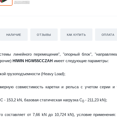
НАЛИЧИЕ
ОТЗЫВЫ
КАК КУПИТЬ
ОПЛАТА
истемы линейного перемещения", "опорный блок", "направляю
прочие)
HIWIN HGW55CCZAH
имеет следующие параметры:
ой грузоподъемности (Heavy Load);
мерную совместимость каретки и рельса с учетом серии и 
C - 153,2 kN, базовая статическая нагрузка С
- 211,23 kN);
0
то составляет от 7,66 kN до 10,724 kN), условие применения: