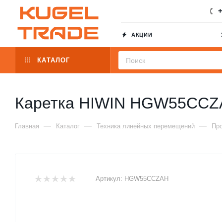
+
АКЦИИ
КАТАЛОГ
Каретка HIWIN HGW55CCZ
—
—
—
Главная
Каталог
Техника линейных перемещений
Пр
Артикул:
HGW55CCZAH