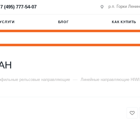
7 (495) 777-54-07
р.п. Горки Лени
УСЛУГИ
БЛОГ
КАК КУПИТЬ
AH
—
офильные рельсовые направляющие
Линейные направляющие HIW