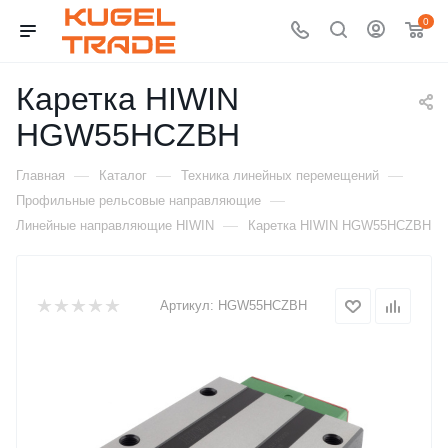
0
Каретка HIWIN
HGW55HCZBH
—
—
—
Главная
Каталог
Техника линейных перемещений
—
Профильные рельсовые направляющие
—
Линейные направляющие HIWIN
Каретка HIWIN HGW55HCZBH
Артикул:
HGW55HCZBH