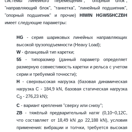
системы линейного перемещения", "опорный блок",
"направляющий блок", "танкетка", "линейный подшипник",
"опорный подшипник" и прочие)
HIWIN HGW55HCZBH
имеет следующие параметры:
HG
- серия шариковых линейных направляющих
высокой грузоподъемности (Heavy Load);
W
- фланцевый тип каретки;
55
- типоразмер (данный параметр определяет
размерную совместимость каретки и рельса с учетом
серии и требуемой точности);
H
- сверхвысокая нагрузка (базовая динамическая
нагрузка C - 184,9 kN, базовая статическая нагрузка
С
- 276,23 kN);
0
C
- вариант крепления "сверху или снизу";
ZB
- тяжёлый предварительный натяг (0,10~0,12C,
что составляет от 18,49 kN до 22,188 kN), условия
применения: вибрации и толчки, требуется высокая