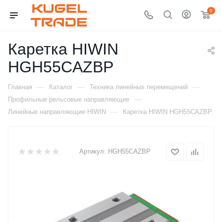
0
Каретка HIWIN
HGH55CAZBP
—
—
—
Главная
Каталог
Техника линейных перемещений
—
Профильные рельсовые направляющие
—
Линейные направляющие HIWIN
Каретка HIWIN HGH55CAZBP
Артикул:
HGH55CAZBP