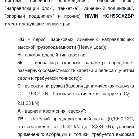
системы линейного перемещения", "опорный блок",
"направляющий блок", "танкетка", "линейный подшипник",
"опорный подшипник" и прочие)
HIWIN HGH55CAZBP
имеет следующие параметры:
HG
- серия шариковых линейных направляющих
высокой грузоподъемности (Heavy Load);
H
- прямоугольный тип каретки;
55
- типоразмер (данный параметр определяет
размерную совместимость каретки и рельса с учетом
серии и требуемой точности);
C
- высокая нагрузка (базовая динамическая нагрузка
C - 153,2 kN, базовая статическая нагрузка С
-
0
211,23 kN);
A
- вариант крепления "сверху";
ZB
- тяжёлый предварительный натяг (0,10~0,12C,
что составляет от 15,32 kN до 18,384 kN), условия
применения: вибрации и толчки, требуется высокая