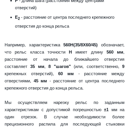
P
- длина шага (расстояния между центрами
отверстий)
E
- расстояние от центра последнего крепежного
2
отверстия до конца рельса
Например, характеристика
560H(35/8X60/45)
обозначает,
что рельс класса точности
H
имеет длину
560 мм
,
расстояние от начала до ближайшего отверстия
составляет
35 мм
,
8 "шагов"
(или, соответственно,
9
крепежных отверстий),
60 мм
- расстояние между
отверстиями,
45 мм
- расстояние от центра последнего
крепежного отверстия до конца рельса.
Мы осуществляем нарезку рельс по заданным
характеристикам с допустимой погрешностью
±1
мм на
один отрезок. В случае необходимости более
прецизионного распила для последующей стыковки