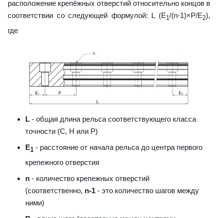
расположение крепёжных отверстий относительно концов в
соответствии со следующей формулой: L (E
/(n-1)×P/E
),
1
2
где
L
- общая длина рельса соответствующего класса
точности (С, H или Р)
E
- расстояние от начала рельса до центра первого
1
крепежного отверстия
n
- количество крепежных отверстий
(соответственно,
n-1
- это количество шагов между
ними)