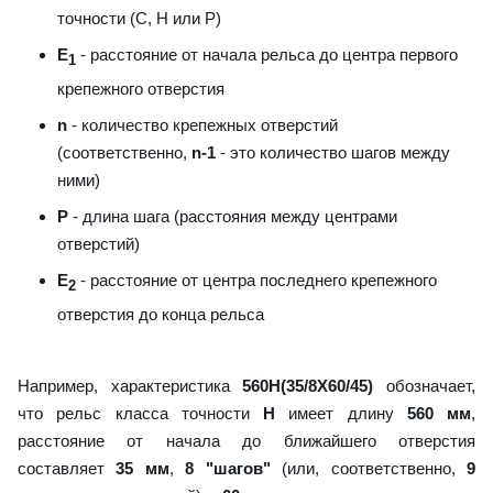
точности (С, H или Р)
E
- расстояние от начала рельса до центра первого
1
крепежного отверстия
n
- количество крепежных отверстий
(соответственно,
n-1
- это количество шагов между
ними)
P
- длина шага (расстояния между центрами
отверстий)
E
- расстояние от центра последнего крепежного
2
отверстия до конца рельса
Например, характеристика
560H(35/8X60/45)
обозначает,
что рельс класса точности
H
имеет длину
560 мм
,
расстояние от начала до ближайшего отверстия
составляет
35 мм
,
8 "шагов"
(или, соответственно,
9