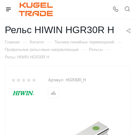
Рельс HIWIN HGR30R H
—
—
—
Главная
Каталог
Техника линейных перемещений
—
—
Профильные рельсовые направляющие
Рельсы
Рельс HIWIN HGR30R H
Артикул:
HGR30R_H